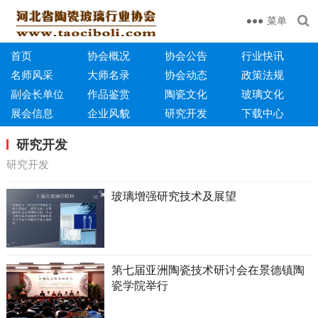
菜单
首页
协会概况
协会公告
行业快讯
名师风采
大师名录
协会动态
政策法规
副会长单位
作品鉴赏
陶瓷文化
玻璃文化
展会信息
企业风貌
研究开发
下载中心
研究开发
研究开发
玻璃增强研究技术及展望
第七届亚洲陶瓷技术研讨会在景德镇陶
瓷学院举行