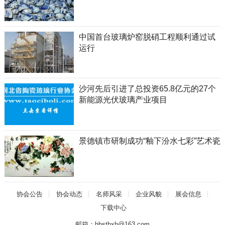
中国首台玻璃炉窑脱硝工程顺利通过试
运行
沙河先后引进了总投资65.8亿元的27个
新能源光伏玻璃产业项目
景德镇市研制成功“釉下汾水七彩”艺术瓷
协会公告
协会动态
名师风采
企业风貌
展会信息
下载中心
邮箱：hbstbxh@163.com