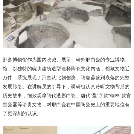
邢窑博物馆作为国内收藏、展示、研究邢白瓷的专业博物
馆，以独特的碗状建筑造型诠释陶瓷文化内涵，馆藏文物近
万件，系统展现了邢窑从北朝创烧、隋唐鼎盛到衰落的完整
发展脉络。在讲解员的引导下，调研组认真聆听文物背后的
历史故事，细致观摩隋代透影白瓷、唐代“盈”字款“翰林”款官
窑瓷器等珍贵文物，对邢白瓷在中国陶瓷史上的重要地位有
了更深刻的认识。