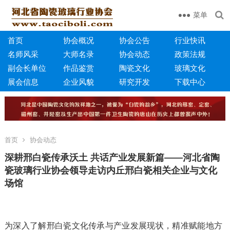
菜单
首页
协会概况
协会公告
行业快讯
名师风采
大师名录
协会动态
政策法规
副会长单位
作品鉴赏
陶瓷文化
玻璃文化
展会信息
企业风貌
研究开发
下载中心
首页
协会动态
深耕邢白瓷传承沃土 共话产业发展新篇——河北省陶
瓷玻璃行业协会领导走访内丘邢白瓷相关企业与文化
场馆
为深入了解邢白瓷文化传承与产业发展现状，精准赋能地方