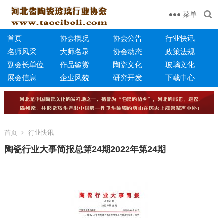
菜单
首页
协会概况
协会公告
行业快讯
名师风采
大师名录
协会动态
政策法规
副会长单位
作品鉴赏
陶瓷文化
玻璃文化
展会信息
企业风貌
研究开发
下载中心
首页
行业快讯
陶瓷行业大事简报总第24期2022年第24期