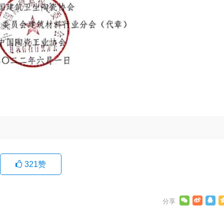
321
赞