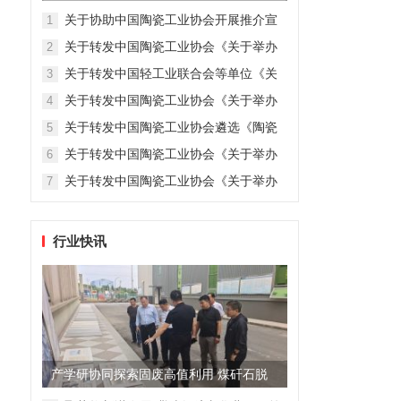
“迎新年全国陶瓷礼物联展”...
关于协助中国陶瓷工业协会开展推介宣
1
传企业工作的通知
关于转发中国陶瓷工业协会《关于举办
2
第十二届中国陶瓷艺术大展的通知》的
关于转发中国轻工业联合会等单位《关
3
通知
于举办2022年全国轻工行业职业技能竞
关于转发中国陶瓷工业协会《关于举办
4
赛–全国轻工陶瓷行业职业技能竞赛的通
“郎酒杯”全国陶瓷酒器创意设计大赛的通
知》的通知
关于转发中国陶瓷工业协会遴选《陶瓷
5
知》的通知
成型施釉工》国家职业技能标准起草单
关于转发中国陶瓷工业协会《关于举办
6
位及专家的通知》的通知
2021年全国行业职业技能竞赛—— “高
关于转发中国陶瓷工业协会《关于举办
7
岭杯”第七届全国陶瓷行业职业技能竞赛
2021年全国行业职业技能竞赛—— “汉
总决赛暨2021年全国轻工陶瓷行业职业
青国瓷杯”第七届全国陶瓷行业职业技能
技能竞赛总决赛的通知》的通知
竞赛暨2021年全国轻工陶瓷行业职业技
行业快讯
能竞赛总决赛的通知》的通知
产学研协同探索固废高值利用 煤矸石脱