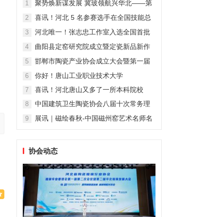
碳资源化应用交流活动在新...
聚势焕新谋发展 冀玻领航兴华北——第
1
二届华北玻璃发展大会在石家庄隆重举
喜讯！河北 5 名参赛选手在全国技能总
2
行
决赛中载誉而归，技艺实力获国家级认
河北唯一！张志忠工作室入选全国首批
3
可！
“陶瓷艺术大师传承创新工作室”
曲阳县定窑研究院成立暨定瓷新品新作
4
展：传承千年窑火，再铸定窑辉煌
邯郸市陶瓷产业协会成立大会暨第一届
5
理事会在峰峰矿区隆重召开
你好！唐山工业职业技术大学
6
喜讯！河北唐山又多了一所本科院校
7
中国建筑卫生陶瓷协会八届十次常务理
8
事会暨2024年会长会议召开
展讯｜磁绘春秋-中国磁州窑艺术名师名
9
家新作展
协会动态