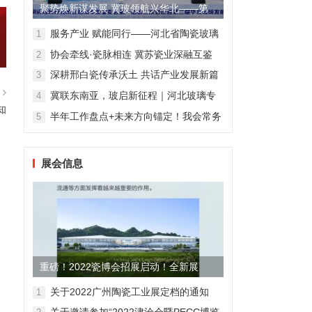
聚势焕新谋发展 冀玻领航兴华北——第
二届华北玻璃发展大会在石...
服务产业 赋能同行——河北省陶瓷玻璃
1
行业协会玻璃专委会2026年贺新春系列
协会牵线·瓷脉相连 冀苏瓷业深融互鉴
2
行业交流会圆满落幕
深耕邢白瓷传承沃土 共话产业发展新篇
3
——河北省陶瓷玻璃行业协会领导走访
篇
冀联东南亚，玻启新征程｜河北玻璃专
4
内丘邢白瓷相关企业与文化场馆
委亮相华南玻璃盛会，共拓高质量发展
知
半年工作盘点+未来方向锚定！我会常务
5
路
会暨数字赋能座谈会，干货满满！
展会信息
重磅！2022瓷博会招展启动！全新展
馆！展位费5折！
关于2022广州陶瓷工业展定档的通知
1