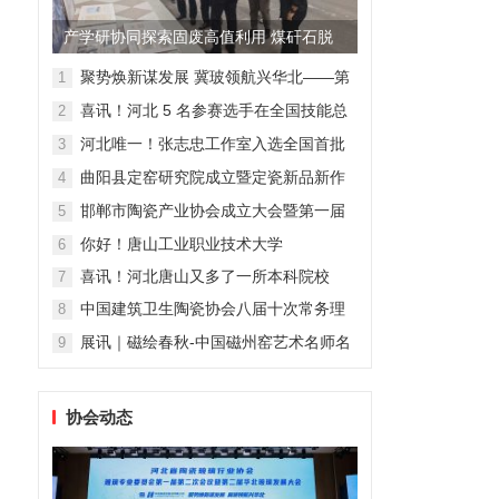
产学研协同探索固废高值利用 煤矸石脱
碳资源化应用交流活动在新...
聚势焕新谋发展 冀玻领航兴华北——第
1
二届华北玻璃发展大会在石家庄隆重举
喜讯！河北 5 名参赛选手在全国技能总
2
行
决赛中载誉而归，技艺实力获国家级认
河北唯一！张志忠工作室入选全国首批
3
可！
“陶瓷艺术大师传承创新工作室”
曲阳县定窑研究院成立暨定瓷新品新作
4
展：传承千年窑火，再铸定窑辉煌
邯郸市陶瓷产业协会成立大会暨第一届
5
理事会在峰峰矿区隆重召开
你好！唐山工业职业技术大学
6
喜讯！河北唐山又多了一所本科院校
7
中国建筑卫生陶瓷协会八届十次常务理
8
事会暨2024年会长会议召开
展讯｜磁绘春秋-中国磁州窑艺术名师名
9
家新作展
协会动态