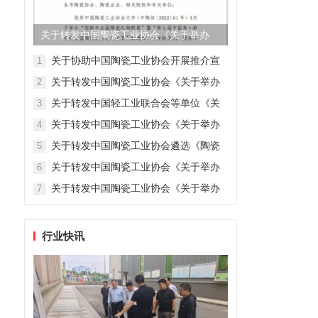
关于转发中国陶瓷工业协会《关于举办
“迎新年全国陶瓷礼物联展”...
关于协助中国陶瓷工业协会开展推介宣
1
传企业工作的通知
关于转发中国陶瓷工业协会《关于举办
2
第十二届中国陶瓷艺术大展的通知》的
关于转发中国轻工业联合会等单位《关
3
通知
于举办2022年全国轻工行业职业技能竞
关于转发中国陶瓷工业协会《关于举办
4
赛–全国轻工陶瓷行业职业技能竞赛的通
“郎酒杯”全国陶瓷酒器创意设计大赛的通
知》的通知
关于转发中国陶瓷工业协会遴选《陶瓷
5
知》的通知
成型施釉工》国家职业技能标准起草单
关于转发中国陶瓷工业协会《关于举办
6
位及专家的通知》的通知
2021年全国行业职业技能竞赛—— “高
关于转发中国陶瓷工业协会《关于举办
7
岭杯”第七届全国陶瓷行业职业技能竞赛
2021年全国行业职业技能竞赛—— “汉
总决赛暨2021年全国轻工陶瓷行业职业
青国瓷杯”第七届全国陶瓷行业职业技能
技能竞赛总决赛的通知》的通知
竞赛暨2021年全国轻工陶瓷行业职业技
行业快讯
能竞赛总决赛的通知》的通知