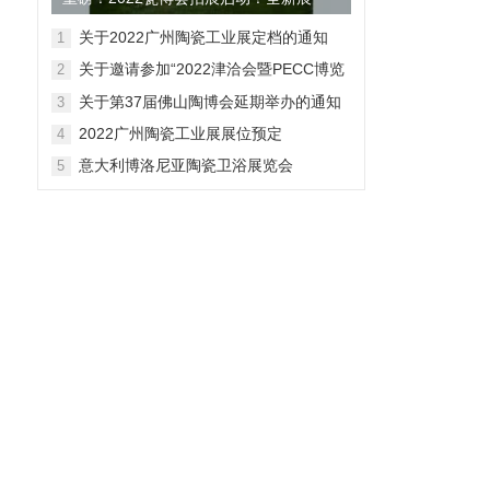
馆！展位费5折！
关于2022广州陶瓷工业展定档的通知
1
关于邀请参加“2022津洽会暨PECC博览
2
会–天津国际进出口商品展”的函
关于第37届佛山陶博会延期举办的通知
3
2022广州陶瓷工业展展位预定
4
意大利博洛尼亚陶瓷卫浴展览会
5