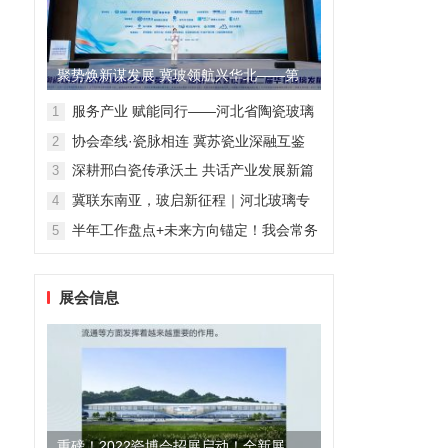
聚势焕新谋发展 冀玻领航兴华北——第
二届华北玻璃发展大会在石...
服务产业 赋能同行——河北省陶瓷玻璃
1
行业协会玻璃专委会2026年贺新春系列
协会牵线·瓷脉相连 冀苏瓷业深融互鉴
2
行业交流会圆满落幕
深耕邢白瓷传承沃土 共话产业发展新篇
3
——河北省陶瓷玻璃行业协会领导走访
冀联东南亚，玻启新征程｜河北玻璃专
4
内丘邢白瓷相关企业与文化场馆
委亮相华南玻璃盛会，共拓高质量发展
半年工作盘点+未来方向锚定！我会常务
5
路
会暨数字赋能座谈会，干货满满！
展会信息
重磅！2022瓷博会招展启动！全新展