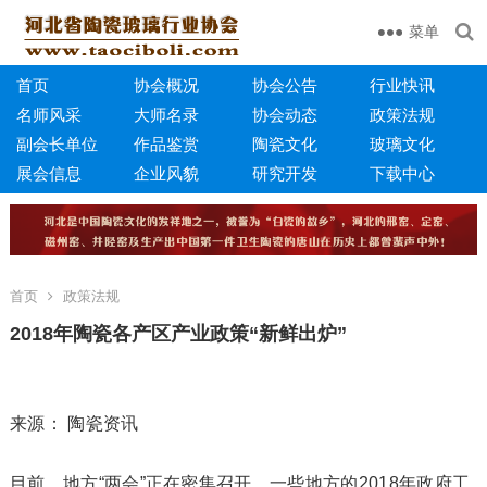
菜单
首页
协会概况
协会公告
行业快讯
名师风采
大师名录
协会动态
政策法规
副会长单位
作品鉴赏
陶瓷文化
玻璃文化
展会信息
企业风貌
研究开发
下载中心
首页
政策法规
2018年陶瓷各产区产业政策“新鲜出炉”
来源： 陶瓷资讯
目前，地方“两会”正在密集召开，一些地方的2018年政府工